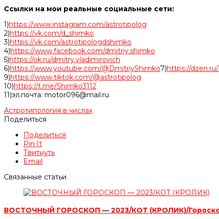
Ссылки на мои реальные социальные сети:
1)
https://www.instagram.com/astrotipolog
2)
https://vk.com/d_shimko
3)
https://vk.com/astrotipologdshimko
4)
https://www.facebook.com/dmitriy.shimko
5)
https://ok.ru/dmitry.vladimirovich
6)
https://www.youtube.com/@DmitriyShimko
7)
https://dzen.r
9)
https://www.tiktok.com/@astrotipolog
10)
https://t.me/Shimko3112
11)эл.почта: motor096@mail.ru
Астротипология в числах
Поделиться
Поделиться
Pin It
Твитнуть
Email
Связанные статьи
ВОСТОЧНЫЙ ГОРОСКОП — 2023/КОТ (КРОЛИК)/Гороск