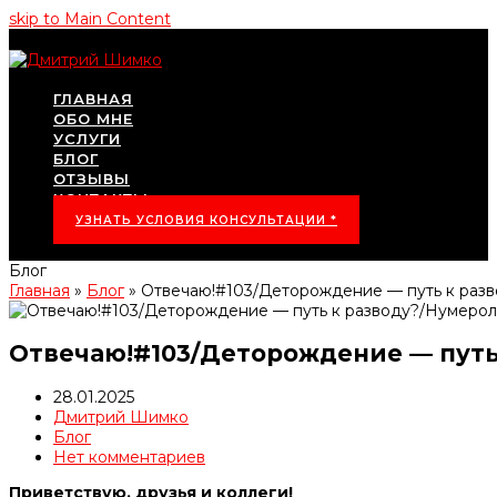
skip to Main Content
ГЛАВНАЯ
ОБО МНЕ
УСЛУГИ
БЛОГ
ОТЗЫВЫ
КОНТАКТЫ
УЗНАТЬ УСЛОВИЯ КОНСУЛЬТАЦИИ *
Блог
Главная
»
Блог
»
Отвечаю!#103/Деторождение — путь к ра
Отвечаю!#103/Деторождение — пут
28.01.2025
Дмитрий Шимко
Блог
Нет комментариев
Приветствую, друзья и коллеги!