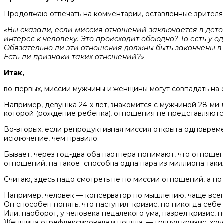
Продолжаю отвечать на комментарии, оставленные зрителя
«Вы сказали, если миссия отношений заключается в дет
интерес к человеку. Это происходит обоюдно? То есть у 
Обязательно ли эти отношения должны быть закончены в
Есть ли признаки таких отношений?»
Итак,
во-первых, миссии мужчины и женщины могут совпадать на
Например, девушка 24-х лет, знакомится с мужчиной 28-ми
которой (рождение ребенка), отношения не представляются
Во-вторых, если репродуктивная миссия открыта одновреме
исключение, чем правило.
Бывает, через год-два оба партнера понимают, что отношен
отношений, на такое способна одна пара из миллиона таких
Считаю, здесь надо смотреть не по миссии отношений, а по
Например, человек — консерватор по мышлению, чаще всег
Он способен понять, что наступил кризис, но никогда себе 
Или, наоборот, у человека недалекого ума, назрел кризис, 
Женщина отрефлексировала и поняла, — грянул кризис, хоче