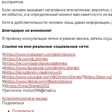
восприятия.
Если человек вызывает негативное впечатление, вероятно,
ее избыток, и в определенный момент вам кажется,что из ва
Хотя в действительности человек лишь давал информацию, 
Благодарю за внимание!
Я провожу консультации лично в рамках звонка, запись осу
Ссылки на мои реальные социальные сети:
1)
https://www.instagram.com/astrotipolog
2)
https://vk.com/d_shimko
3)
https://vk.com/astrotipologdshimko
4)
https://www.facebook.com/dmitriy.shimko
5)
https://ok.ru/dmitry.vladimirovich
6)
https://www.youtube.com/@DmitriyShimko
7)
https://dzen.r
9)
https://www.tiktok.com/@astrotipolog
10)
https://t.me/Shimko3112
11)эл.почта: motor096@mail.ru
Астротипология в числах
Поделиться
Поделиться