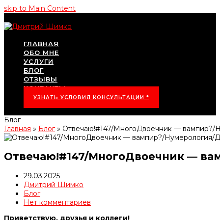
skip to Main Content
ГЛАВНАЯ
ОБО МНЕ
УСЛУГИ
БЛОГ
ОТЗЫВЫ
КОНТАКТЫ
УЗНАТЬ УСЛОВИЯ КОНСУЛЬТАЦИИ *
Блог
Главная
»
Блог
»
Отвечаю!#147/МногоДвоечник — вампир?/
Отвечаю!#147/МногоДвоечник — в
29.03.2025
Дмитрий Шимко
Блог
Нет комментариев
Приветствую, друзья и коллеги!