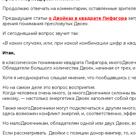
Продолжаю отвечать на комментарии, оставленные зрителя
Предыдущие статьи
о Двойках в квадрате Пифагора
зап
зрения понимания пресловутых Двоек.
И сегодняшний вопрос звучит так:
«В каких случаях, или, при какой комбинации цифр в к
Итак,
в классическом понимании квадрата Пифагора, многоДвоеч
Обладатели большого количества Двоек, начиная от трех, и
Хотя я неоднократно слышал мнение, что пообщавшись с че
Но на самом деле это вопрос восприятия.
Когда человека очень много, (а многоДвоечники склонны вы
никому, — настолько энергетика Двоек заполняет собой пр
Также многоДвоечники могут подключаться к другим мног
здесь возможен конфликт энергий, и, соответственно, эффе
Но малоДвоечникам, обладателям одной или двух Двоек, вс
Если рассматривать Двойки с позиции донор-вампир, то, к