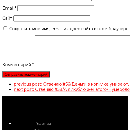
Email
*
Сайт
Сохранить моё имя, email и адрес сайта в этом браузер
Комментарий
*
previous post:
Отвечаю!#56/Деньги в копилке умирают
next post:
Отвечаю!#58/А я люблю женатого/Нумерол
Главная