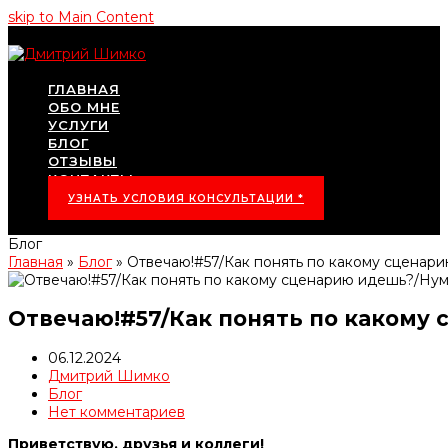
skip to Main Content
ГЛАВНАЯ
ОБО МНЕ
УСЛУГИ
БЛОГ
ОТЗЫВЫ
КОНТАКТЫ
УЗНАТЬ УСЛОВИЯ КОНСУЛЬТАЦИИ *
Блог
Главная
»
Блог
»
Отвечаю!#57/Как понять по какому сцена
Отвечаю!#57/Как понять по каком
06.12.2024
Дмитрий Шимко
Блог
Нет комментариев
Приветствую, друзья и коллеги!