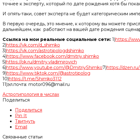
точнее к эксперту, который по дате рождения хотя бы пока
И опять-таки, совет эксперта не будет категорическим имп
В первую очередь, это мнение, к которому вы можете прис
дальнейшем, как работают на вашей дате рождения сценар
Ссылка на мои реальные социальные сети:
1)
https://ww
2)
https://vk.com/d_shimko
3)
https://vk.com/astrotipologdshimko
4)
https://www.facebook.com/dmitriy.shimko
5)
https://ok.ru/dmitry.vladimirovich
6)
https://www.youtube.com/@DmitriyShimko
7)
https://dzen.r
9)
https://www.tiktok.com/@astrotipolog
10)
https://t.me/Shimko3112
11)эл.почта: motor096@mail.ru
Астротипология в числах
Поделиться
Поделиться
Pin It
Твитнуть
Email
Связанные статьи