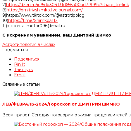
7)
https://dzen.ru/id/5db304131d656a00ad7f999c?share_to=link
8)
https://dmitriyshimko.livejournal.com/
9)https://www.tiktok.com/@astrotipolog
10)
https://t.me/Shimko3112
11)эл.почта: motor096@mail.ru
С искренним уважением, ваш Дмитрий Шимко
Астротипология в числах
Поделиться
Поделиться
Pin It
Твитнуть
Email
Связанные статьи
ЛЕВ/ФЕВРАЛЬ-2024/Гороскоп от ДМИТРИЯ ШИМКО
Всем привет! Сегодня поговорим о жизни представителей з