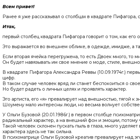
Всем привет!
Ранее я уже рассказывал о столбцах в квадрате Пифагора,
Итак,
первый столбец квадрата Пифагора говорит о том, как его 
Это выражается во внешнем облике, в одежде, имидже, а та
Если вторая ячейка перегружена, то есть Двоек много, то 
Он будет навязывать им свое мнение о моде, стиле, внешно
В квадрате Пифагора Александра Реввы (10.09.1974г.) перв
цифр.
В таком случае человек вряд ли станет беспокоиться о св
Но будет радеть о личных целях и проявлять характер.
Эго артиста, его «я» превалирует над внешностью, тягой к 
Шоумену мало интересны люди, но весьма волнует собствен
У Ольги Бузовой (20.01.1986г.) в первом столбце психома
радикальный характер, а на внешний фон и эмоции, потому 
Такой человек склонен пускать пыль в глаза, много уделяе
характера здесь не так сильна.
В психоматрице Ольги Бузовой креатив превалирует над эг