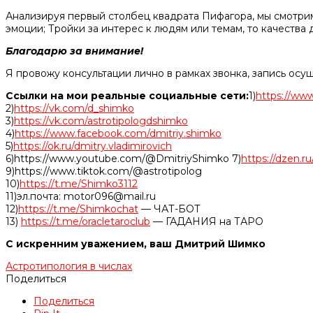
Анализируя первый столбец квадрата Пифагора, мы смотрим,
эмоции; Тройки за интерес к людям или темам, то качеств
Благодарю за внимание!
Я провожу консультации лично в рамках звонка, запись осу
Ссылки на мои реальные социальные сети:
1)
https://www
2)
https://vk.com/d_shimko
3)
https://vk.com/astrotipologdshimko
4)
https://www.facebook.com/dmitriy.shimko
5)
https://ok.ru/dmitry.vladimirovich
6)https://www.youtube.com/@DmitriyShimko 7)
https://dzen.
9)https://www.tiktok.com/@astrotipolog
10)
https://t.me/Shimko3112
11)эл.почта: motor096@mail.ru
12)
https://t.me/Shimkochat
— ЧАТ-БОТ
13)
https://t.me/oracletaroclub
— ГАДАНИЯ на ТАРО
С искренним уважением, ваш Дмитрий Шимко
Астротипология в числах
Поделиться
Поделиться