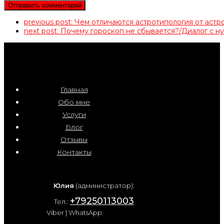
previous post:
Чем отличаются астротипология от аст
next post:
Почему гороскоп не сбывается?/Диалог с 
Главная
Обо мне
Услуги
Блог
Отзывы
Контакты
Юлия
(администратор):
+79250113003
Тел.:
Viber | WhatsApp: