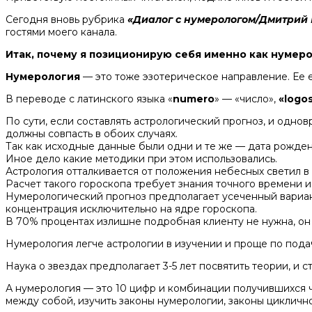
Сегодня вновь рубрика
«Диалог с нумерологом/Дмитрий
гостями моего канала.
Итак, почему я позиционирую себя именно как нумерол
Нумерология
— это тоже эзотерическое направление. Ее 
В переводе с латинского языка «
numero
» — «число»,
«logo
По сути, если составлять астрологический прогноз, и одн
должны совпасть в обоих случаях.
Так как исходные данные были одни и те же — дата рожден
Иное дело какие методики при этом использовались.
Астрология отталкивается от положения небесных светил в 
Расчет такого гороскопа требует знания точного времени и 
Нумерологический прогноз предполагает усеченный вариант
концентрация исключительно на ядре гороскопа.
В 70% процентах излишне подробная клиенту не нужна, он х
Нумерология легче астрологии в изучении и проще по пода
Наука о звездах предполагает 3-5 лет посвятить теории, и с
А нумерология — это 10 цифр и комбинации получившихся ч
между собой, изучить законы нумерологии, законы цикличн