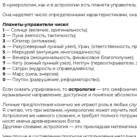
В нумерологии, как и в астрологии есть планета-управитель.
Она наделяет число определенными характеристиками, оказ
Планеты-управители чисел
:
1
— Солнце (величие, оригинальность);
2
— Луна (мягкость, тактичность);
3
— Юпитер (оптимизм);
4
— Раху(северный лунный узел), Уран, (ответственность, п
5
— Меркурий (интуиция, многозадачность);
6
— Венера (эмоциональность, финансовое благополучие);
7
— Кету (южный лунный узел), Нептун (первооткрыватели, 
8
— Сатурн (мудрость и справедливость);
9
— Марс (сила, энергия);
0
— Плутон (разрушение, реформаторство).
Если сказать утрированно, то
астрология
— это симфоническ
музыкальное направление, доступное и понятное абсолютн
Личные предпочтения конечно же играют роль в любых случа
Я считаю, что при желании, нумерологию может изучить люб
Астрология же намного сложнее, и требует полного погруж
носят имена древнеримских богов.
Другими словами, астрология — это прикладная математика
Чем проще в составлении прогноза использована методика, 