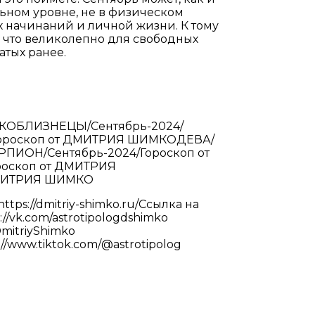
льном уровне, не в физическом
х начинаний и личной жизни. К тому
а, что великолепно для свободных
атых ранее.
МКОБЛИЗНЕЦЫ/Сентябрь-2024/
Гороскоп от ДМИТРИЯ ШИМКОДЕВА/
ПИОН/Сентябрь-2024/Гороскоп от
оскоп от ДМИТРИЯ
ДМИТРИЯ ШИМКО
ps://dmitriy-shimko.ru/Ссылка на
://vk.com/astrotipologdshimko
DmitriyShimko
s://www.tiktok.com/@astrotipolog