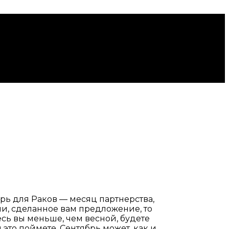
брь для Раков — месяц партнерства,
ли, сделанное вам предложение, то
есь вы меньше, чем весной, будете
это поймете. Сентябрь может, как и