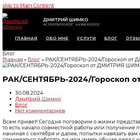
skip to Main Content
ДМИТРИЙ ШИМКО
АСТРОТИПОЛОГ, НУМЕРОЛОГ
ГЛАВНАЯ
ОБО МНЕ
УСЛУГИ
БЛОГ
ОТЗ
Блог
Главная
»
Блог
»
РАК/СЕНТЯБРЬ-2024/Гороскоп от
РАК/СЕНТЯБРЬ-2024/Гороскоп 
30.08.2024
Дмитрий Шимко
Блог
Нет комментариев
Всем привет! Сегодня поговорим о жизни представи
то есть начало совместной работы или получение 
начиная с сентября и далее, попытки навязать вам 
сомневаться работать ли или иметь общие дела с к