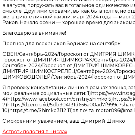
в августе, погружать вас в тотальное одиночество
смысле. Другими словами, вы как бы в толпе, но о
же, в цикле личной жизни: март 2024 года — март 2
Раков. Начало осени — хорошее время для знакомс
Благодарю за внимание!
Прогноз для всех знаков Зодиака на сентябрь:
ОВЕН/Сентябрь-2024/Гороскоп от ДМИТРИЯ ШИМ
Гороскоп от ДМИТРИЯ ШИМКОРАК/Сентябрь-2024
Сентябрь-2024/Гороскоп от ДМИТРИЯ ШИМКОВЕСЫ
ДМИТРИЯ ШИМКОСТРЕЛЕЦ/Сентябрь-2024/Гороско
ШИМКОВОДОЛЕЙ/Сентябрь-2024/Гороскоп от ДМ
Я провожу консультации лично в рамках звонка, зап
мои реальные социальные сети: 1)https://www.instagr
4)https://www.facebook.com/dmitriy.shimko 5)https://
7)https://dzen.ru/id/5db304131d656a00ad7f999c?share_t
10)https://t.me/Shimko3112 11)эл.почта: motor096@mail
С искренним уважением, ваш Дмитрий Шимко
Астротипология в числах