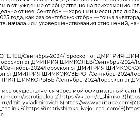
 или в отчуждение от общества, но на психоэмоциона
тдельно от нее. Сентябрь — хороший месяц для любы
025 года, как раз сентябрь/октябрь — точка экватор
тв, начала или усовершенствования отношений, нач
КОТЕЛЕЦ/Сентябрь-2024/Гороскоп от ДМИТРИЯ ШИ
/Гороскоп от ДМИТРИЯ ШИМКОЛЕВ/Сентябрь-2024/
/Сентябрь-2024/Гороскоп от ДМИТРИЯ ШИМКОСКОР
п от ДМИТРИЯ ШИМКОКОЗЕРОГ/Сентябрь-2024/Гор
ИТРИЯ ШИМКОРЫБЫ/Сентябрь-2024/Гороскоп от 
ись осуществляется через мой официальный сайт: htt
am.com/astrotipolog 2)https://vk.com/d_shimko 3)https
ok.ru/dmitry.vladimirovich 6)https://www.youtube.com/@
o=link 8)https://dmitriyshimko.livejournal.com/ 9)http
.ru