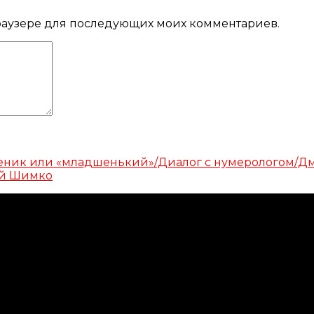
 браузере для последующих моих комментариев.
ученик или «младшенький»/Диалог с нумерологом/
ий Шимко