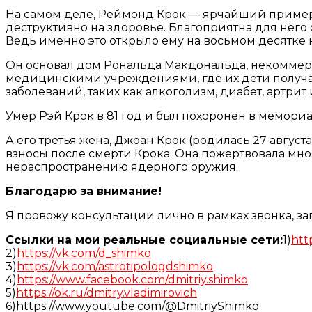
На самом деле, Реймонд Крок — ярчайший пример 
деструктивно на здоровье. Благоприятна для него 
Ведь именно это открыло ему на восьмом десятке 
Он основал дом Рональда Макдональда, некоммер
медицинскими учреждениями, где их дети получа
заболеваний, таких как алкоголизм, диабет, артрит
Умер Рэй Крок в 81 год и был похоронен в мемори
А его третья жена, Джоан Крок (родилась 27 авгус
взносы после смерти Крока. Она пожертвовала мно
нераспространению ядерного оружия.
Благодарю за внимание!
Я провожу консультации лично в рамках звонка, з
Ссылки на мои реальные социальные сети:
1)
htt
2)
https://vk.com/d_shimko
3)
https://vk.com/astrotipologdshimko
4)
https://www.facebook.com/dmitriy.shimko
5)
https://ok.ru/dmitry.vladimirovich
6)https://www.youtube.com/@DmitriyShimko