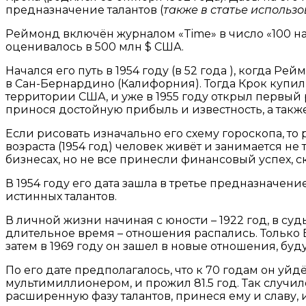
предназначение талантов (
также
в статье использ
Реймонд включён журналом «Time» в число «100 на
оценивалось в 500 млн $ США.
Начался его путь в 1954 году (в 52 года ), когда
в Сан-Бернардино (Калифорния). Тогда Крок купил
территории США, и уже в 1955 году открыл первый
принося достойную прибыль и известность, а такж
Если рисовать изначально его схему гороскопа, то р
возраста (1954 год) человек живёт и занимается не
бизнесах, но не все принесли финансовый успех, с
В 1954 году его дата зашла в третье предназначение
истинных талантов.
В личной жизни начиная с юности – 1922 год, в су
длительное время – отношения распались. Только В
затем в 1969 году он зашел в новые отношения, буд
По его дате предполагалось, что к 70 годам он уйдё
мультимиллионером, и прожил 81.5 год. Так случило
расширенную фазу талантов, принеся ему и славу, 