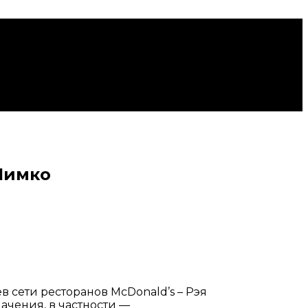
Шимко
 сети ресторанов McDonald’s – Рэя
ачения, в частности —