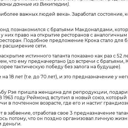
ованы данные из Википедии).
иболее важных людей века». Заработал состояние, 
 Реймонд познакомился с братьями Макдоналдами, ко
 у них право на открытие ресторанов с аналогичны
 ресторан. Подобное предложение Крока стало для 
е расширение сети.
аскрытие истинного таланта показано как раз с 52 ле
 тем, что ему предначертано (до встречи с братьями,
корее тактическую победу без залога на будущее).
 на 18 лет (т.е. до 70 лет), и это предназначение у 
дьбу Рэя пришла женщина для репродукции, подарив 
 1963 году Реймонд вступил в новый союз, который р
учи в почтенном возрасте, где его и настиг грандиоз
т в забвение, отработав свое 3 предназначение талан
сь потому, что он поздно организовал личную жизнь,
и деньги.