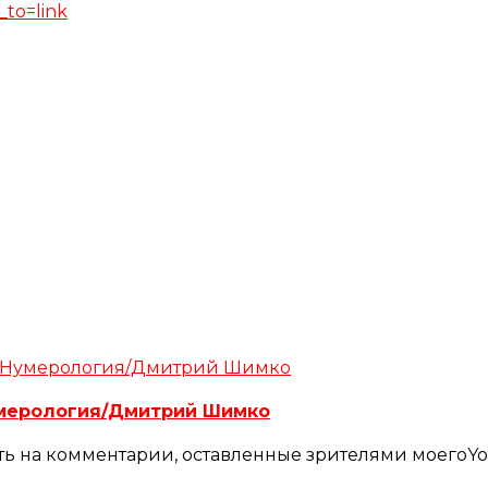
_to=link
умерология/Дмитрий Шимко
ть на комментарии, оставленные зрителями моегоYo