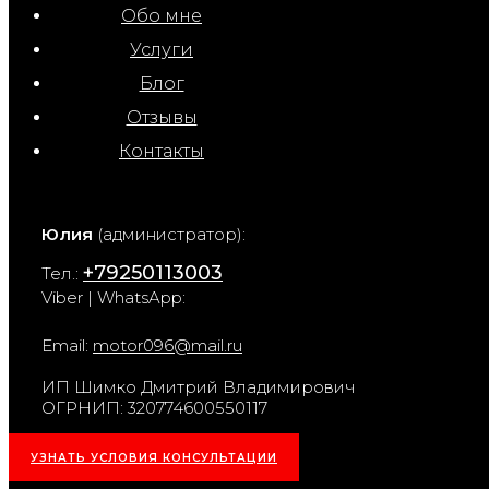
Обо мне
Услуги
Блог
Отзывы
Контакты
Юлия
(администратор):
+79250113003
Тел.:
Viber | WhatsApp:
Email:
motor096@mail.ru
ИП Шимко Дмитрий Владимирович
ОГРНИП: 320774600550117
УЗНАТЬ УСЛОВИЯ КОНСУЛЬТАЦИИ