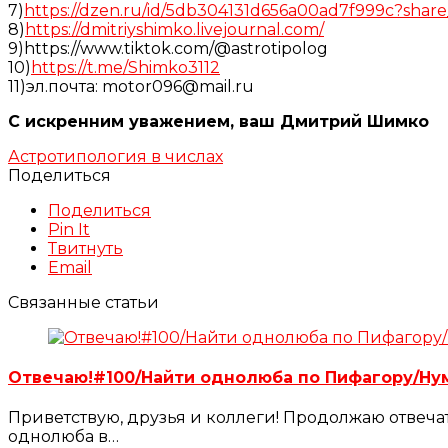
7)
https://dzen.ru/id/5db304131d656a00ad7f999c?share
8)
https://dmitriyshimko.livejournal.com/
9)https://www.tiktok.com/@astrotipolog
10)
https://t.me/Shimko3112
11)эл.почта: motor096@mail.ru
С искренним уважением, ваш Дмитрий Шимко
Астротипология в числах
Поделиться
Поделиться
Pin It
Твитнуть
Email
Связанные статьи
Отвечаю!#100/Найти однолюба по Пифагору/Н
Приветствую, друзья и коллеги! Продолжаю отвеча
однолюба в…