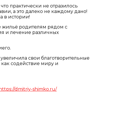
что практически не отразилось
вии, а это далеко не каждому дано!
а в истории!
 жильё родителям рядом с
я и лечение различных
иего.
но увеличила свои благотворительные
 как содействие миру и
https://dmitriy-shimko.ru/