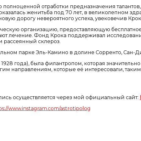
полноценной отработки предназначения талантов, 
оказалась женитьба под 70 лет, в великолепном здра
новую дорогу невероятного успеха, увековечив Крок
ческую организацию, предоставляющую бесплатное
ют лечение. Фонд Крока поддерживал исследовани
 и рассеянный склероз.
альном парке Эль-Камино в долине Сорренто, Сан-Д
та 1928 года), была филантропом, которая значитель
гим направлениям, которые её интересовали, таким
апись осуществляется через мой официальный сайт:
ps://www.instagram.com/astrotipolog