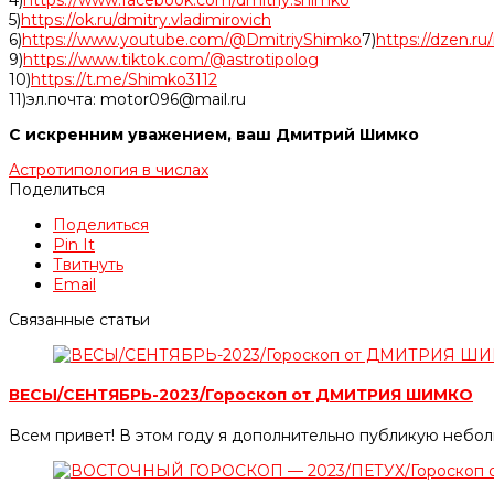
5)
https://ok.ru/dmitry.vladimirovich
6)
https://www.youtube.com/@DmitriyShimko
7)
https://dzen.r
9)
https://www.tiktok.com/@astrotipolog
10)
https://t.me/Shimko3112
11)эл.почта: motor096@mail.ru
С искренним уважением, ваш Дмитрий Шимко
Астротипология в числах
Поделиться
Поделиться
Pin It
Твитнуть
Email
Связанные статьи
ВЕСЫ/СЕНТЯБРЬ-2023/Гороскоп от ДМИТРИЯ ШИМКО
Всем привет! В этом году я дополнительно публикую небол