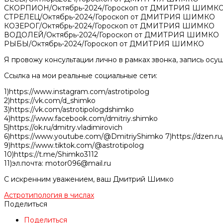
СКОРПИОН/Октябрь-2024/Гороскоп от ДМИТРИЯ ШИМК
СТРЕЛЕЦ/Октябрь-2024/Гороскоп от ДМИТРИЯ ШИМКО
КОЗЕРОГ/Октябрь-2024/Гороскоп от ДМИТРИЯ ШИМКО
ВОДОЛЕЙ/Октябрь-2024/Гороскоп от ДМИТРИЯ ШИМКО
РЫБЫ/Октябрь-2024/Гороскоп от ДМИТРИЯ ШИМКО
Я провожу консультации лично в рамках звонка, запись осуще
Ссылка на мои реальные социальные сети:
1)https://www.instagram.com/astrotipolog
2)https://vk.com/d_shimko
3)https://vk.com/astrotipologdshimko
4)https://www.facebook.com/dmitriy.shimko
5)https://ok.ru/dmitry.vladimirovich
6)https://www.youtube.com/@DmitriyShimko 7)https://dzen.ru/
9)https://www.tiktok.com/@astrotipolog
10)https://t.me/Shimko3112
11)эл.почта: motor096@mail.ru
С искренним уважением, ваш Дмитрий Шимко
Астротипология в числах
Поделиться
Поделиться