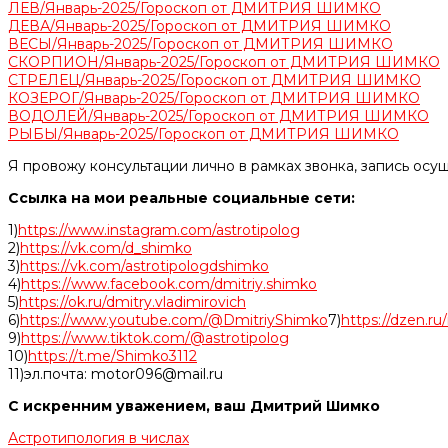
ЛЕВ/Январь-2025/Гороскоп от ДМИТРИЯ ШИМКО
ДЕВА/Январь-2025/Гороскоп от ДМИТРИЯ ШИМКО
ВЕСЫ/Январь-2025/Гороскоп от ДМИТРИЯ ШИМКО
СКОРПИОН/Январь-2025/Гороскоп от ДМИТРИЯ ШИМКО
СТРЕЛЕЦ/Январь-2025/Гороскоп от ДМИТРИЯ ШИМКО
КОЗЕРОГ/Январь-2025/Гороскоп от ДМИТРИЯ ШИМКО
ВОДОЛЕЙ/Январь-2025/Гороскоп от ДМИТРИЯ ШИМКО
РЫБЫ/Январь-2025/Гороскоп от ДМИТРИЯ ШИМКО
Я провожу консультации лично в рамках звонка, запись осу
Ссылка на мои реальные социальные сети:
1)
https://www.instagram.com/astrotipolog
2)
https://vk.com/d_shimko
3)
https://vk.com/astrotipologdshimko
4)
https://www.facebook.com/dmitriy.shimko
5)
https://ok.ru/dmitry.vladimirovich
6)
https://www.youtube.com/@DmitriyShimko
7)
https://dzen.r
9)
https://www.tiktok.com/@astrotipolog
10)
https://t.me/Shimko3112
11)эл.почта: motor096@mail.ru
С искренним уважением, ваш Дмитрий Шимко
Астротипология в числах