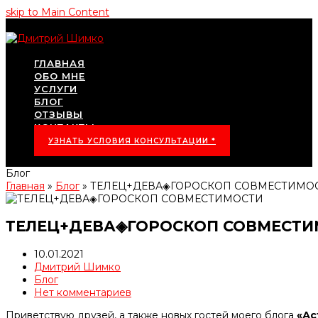
skip to Main Content
ГЛАВНАЯ
ОБО МНЕ
УСЛУГИ
БЛОГ
ОТЗЫВЫ
КОНТАКТЫ
УЗНАТЬ УСЛОВИЯ КОНСУЛЬТАЦИИ *
Блог
Главная
»
Блог
»
ТЕЛЕЦ+ДЕВА◈ГОРОСКОП СОВМЕСТИМО
ТЕЛЕЦ+ДЕВА◈ГОРОСКОП СОВМЕСТИ
10.01.2021
Дмитрий Шимко
Блог
Нет комментариев
Приветствую друзей, а также новых гостей моего блога
«Ас