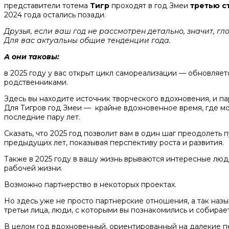
представители тотема
Тигр
проходят в год Змеи
третью с
2024 года остались позади.
Друзья, если ваш год не рассмотрен детально, значит, 
Для вас актуальны общие тенденции года.
А они таковы:
в 2025 году у вас открыт цикл самореализации — обновляет
родственниками.
Здесь вы находите источник творческого вдохновения, и па
Для Тигров год Змеи — крайне вдохновенное время, где мо
последние пару лет.
Сказать, что 2025 год позволит вам в один шаг преодолеть 
предыдущих лет, показывая перспективу роста и развития.
Также в 2025 году в вашу жизнь врываются интересные люди
рабочей жизни.
Возможно партнерство в некоторых проектах.
Но здесь уже не просто партнерские отношения, а так наз
третьи лица, люди, с которыми вы познакомились и собирае
В целом год вдохновенный, ориентированный на далекие пе