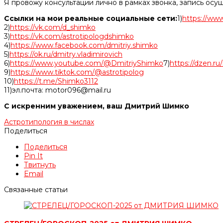
Я провожу консультации лично в рамках звонка, запись осу
Ссылки на мои реальные социальные сети:
1)
https://www
2)
https://vk.com/d_shimko
3)
https://vk.com/astrotipologdshimko
4)
https://www.facebook.com/dmitriy.shimko
5)
https://ok.ru/dmitry.vladimirovich
6)
https://www.youtube.com/@DmitriyShimko
7)
https://dzen.r
9)
https://www.tiktok.com/@astrotipolog
10)
https://t.me/Shimko3112
11)эл.почта: motor096@mail.ru
С искренним уважением, ваш Дмитрий Шимко
Астротипология в числах
Поделиться
Поделиться
Pin It
Твитнуть
Email
Связанные статьи