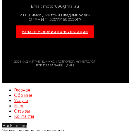
Email:
motor096@mail.ru
ИП Шимко Дмитрий Владимирович
ОГРНИП: 320774600550117
УЗНАТЬ УСЛОВИЯ КОНСУЛЬТАЦИИ
2026 © ДМИТРИЙ ШИМКО | АСТРОЛОГ, НУМЕРОЛОГ
ВСЕ ПРАВА ЗАЩИЩЕНЫ
Главная
Обо мне
Услуги
Блог
Отзывы
Контакты
Back To Top
Узнать условия консультации