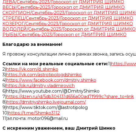
ДЕВА/Сентябрь-2023/Гороскоп от ДМИТРИЯ ШИМКО
ВЕСЫ/Сентябрь-2023/Гороскоп от ДМИТРИЯ ШИМКО
СКОРПИОН/Сентябрь-2023/Гороскоп от ДМИТРИЯ ШИМ
СТРЕЛЕЦ/Сентябрь-2023/Гороскоп от ДМИТРИЯ ШИМКО
КОЗЕРОГ/Сентябрь-2023/Гороскоп от ДМИТРИЯ ШИМКО
ВОДОЛЕЙ/Сентябрь-2023/Гороскоп от ДМИТРИЯ ШИМКО
РЫБЫ/Сентябрь-2023/Гороскоп от ДМИТРИЯ ШИМКО
Благодарю за внимание!
Я провожу консультации лично в рамках звонка, запись осу
Ссылки на мои реальные социальные сети:
1)
https://www
2)
https://vk.com/d_shimko
3)
https://vk.com/astrotipologdshimko
4)
https://www.facebook.com/dmitriy.shimko
5)
https://ok.ru/dmitry.vladimirovich
6)https://www.youtube.com/@DmitriyShimko
7)
https://dzen.ru/id/5db304131d656a00ad7f999c?share_to=link
8)
https://dmitriyshimko.livejournal.com/
9)https://www.tiktok.com/@astrotipolog
10)
https://t.me/Shimko3112
11)эл.почта: motor096@mail.ru
С искренним уважением, ваш Дмитрий Шимко