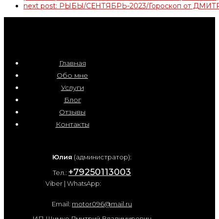
next post:
РЫБЫ/СЕНТЯБРЬ-2023/Гороскоп от ДМ
Главная
Обо мне
Услуги
Блог
Отзывы
Контакты
Юлия
(администратор):
+79250113003
Тел.:
Viber | WhatsApp:
Email:
motor096@mail.ru
ИП Шимко Дмитрий Владимирович