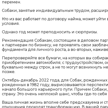
перемен.
Собаки, занятые индивидуальным трудом, расширя
Кто из вас работает по договору найма, может уйти
условия.
Однако год может преподносить и сюрпризы.
Рекомендация Собакам, состоящим в деловом парт
к партнерам по бизнесу, не проявлять свои заоблач
фундамента для личного роста, а во-вторых, наживе
Перепроверяйте все бумаги, на которых вы собирае
приобретением автомобиля; с трудоустройством, ос
буквально между строк, а не то могут возникнуть н
позже.
Октябрь-декабрь 2022 года, для Собак, рожденных 
рожденных в 1982 году, вырисовывается перспектива
начало большого карьерного пути. Причем Собаки, 
страну. Это очень неплохой шанс, чтобы где-то себ
Ваша личная жизнь вполне себе предсказуема и ста
отношения проходят трансформацию. В вашей паре