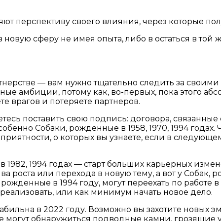
ют перспективу своего влияния, через которые пол
 в новую сферу не имея опыта, либо в остаться в той
нерстве — вам нужно тщательно следить за своими
ные амбиции, потому как, во-первых, пока этого абс
те врагов и потеряете партнеров.
тесь поставить свою подпись: договора, связанные 
обенно Собаки, рожденные в 1958, 1970, 1994 годах
еприятности, о которых вы узнаете, если в следующем
в 1982, 1994 годах — старт больших карьерных измен
 роста или перехода в новую тему, а вот у Собак, р
рожденные в 1994 году, могут переехать по работе 
я реализовать, или как минимум начать новое дело.
бильна в 2022 году. Возможно вы захотите новых эм
 могут обнаружиться подводные камни, грозящие 