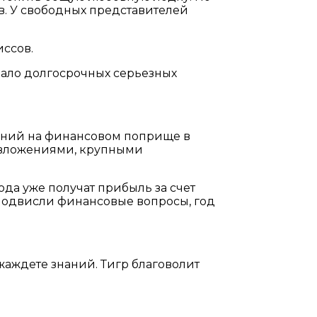
дов. У свободных представителей
иссов.
чало долгосрочных серьезных
шений на финансовом поприще в
и вложениями, крупными
года уже получат прибыль за счет
в подвисли финансовые вопросы, год
жаждете знаний. Тигр благоволит