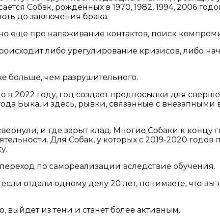
сается Собак, рожденных в 1970, 1982, 1994, 2006 го
лоть до заключения брака.
 но еще про налаживание контактов, поиск компром
происходит либо урегулирование кризисов, либо на
же больше, чем разрушительного.
о в 2022 году, год создает предпосылки для свер
 года Быка, и здесь, рывки, связанные с внезапным
свернули, и где зарыт клад. Многие Собаки к концу 
еятельности. Для Собак, у которых с 2019-2020 годо
у.
 переход по самореализации вследствие обучения.
сли отдали одному делу 20 лет, понимаете, что вы 
о, выйдет из тени и станет более активным.