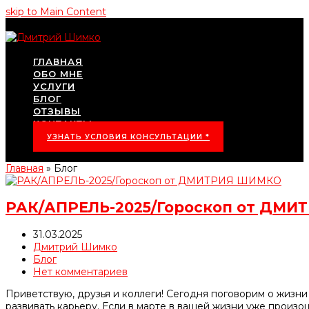
skip to Main Content
ГЛАВНАЯ
ОБО МНЕ
УСЛУГИ
БЛОГ
ОТЗЫВЫ
КОНТАКТЫ
УЗНАТЬ УСЛОВИЯ КОНСУЛЬТАЦИИ *
Главная
»
Блог
РАК/АПРЕЛЬ-2025/Гороскоп от ДМ
31.03.2025
Дмитрий Шимко
Блог
Нет комментариев
Приветствую, друзья и коллеги! Сегодня поговорим о жизни
развивать карьеру. Если в марте в вашей жизни уже произо