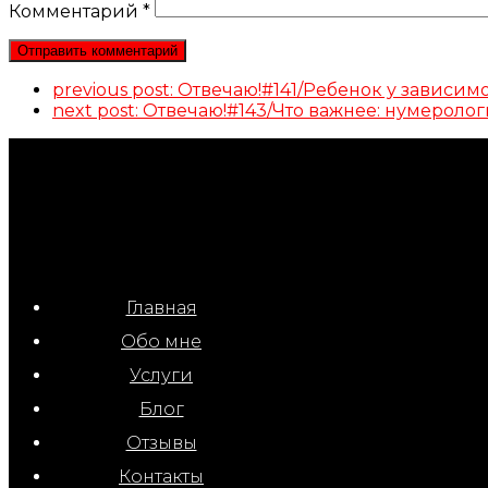
Комментарий
*
previous post:
Отвечаю!#141/Ребенок у завис
next post:
Отвечаю!#143/Что важнее: нумерол
Главная
Обо мне
Услуги
Блог
Отзывы
Контакты