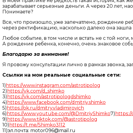
В моей практике не редкость такая история, как 
зарабатывает серьезные деньги. А через 20 лет, н
Понимаете?
Все, что произошло, уже запечатлено, рождение 
через ректификацию, насколько далеко она зашла 
Любое событие, в том числе и встать не с той ноги,
А рождение ребенка, конечно, очень знаковое собы
Благодарю за внимание!
Я провожу консультации лично в рамках звонка, з
Ссылки на мои реальные социальные сети:
1)
https://www.instagram.com/astrotipolog
2)
https://vk.com/d_shimko
3)
https://vk.com/astrotipologdshimko
4)
https://www.facebook.com/dmitriy.shimko
5)
https://ok.ru/dmitry.vladimirovich
6)
https://www.youtube.com/@DmitriyShimko
7)
https:/
9)
https://www.tiktok.com/@astrotipolog
10)
https://t.me/Shimko3112
11)эл.почта: motor096@mail.ru