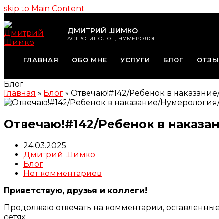
skip to Main Content
ДМИТРИЙ ШИМКО
АСТРОТИПОЛОГ, НУМЕРОЛОГ
ГЛАВНАЯ
ОБО МНЕ
УСЛУГИ
БЛОГ
ОТЗ
Блог
Главная
»
Блог
»
Отвечаю!#142/Ребенок в наказан
Отвечаю!#142/Ребенок в наказ
24.03.2025
Дмитрий Шимко
Блог
Нет комментариев
Приветствую, друзья и коллеги!
Продолжаю отвечать на комментарии, оставленны
сетях: