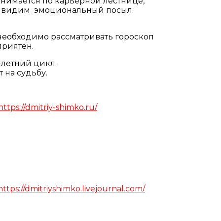
днимается по карьерной лестнице,
ь мы видим эмоциональный посыл.
 необходимо рассматривать гороскоп
приятен.
8-летний цикл.
 на судьбу.
https://dmitriy-shimko.ru/
https://dmitriyshimko.livejournal.com/