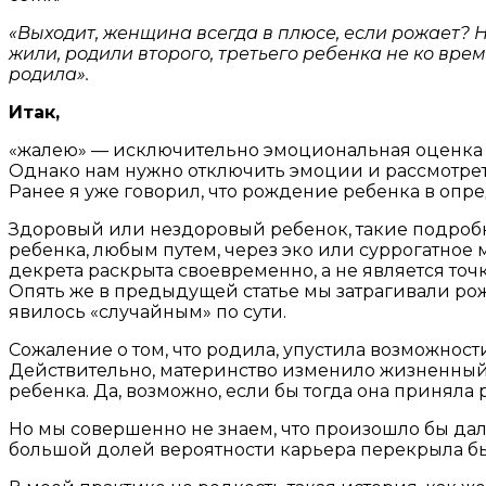
«Выходит, женщина всегда в плюсе, если рожает? Н
жили, родили второго, третьего ребенка не ко врем
родила».
Итак,
«жалею» — исключительно эмоциональная оценка
Однако нам нужно отключить эмоции и рассмотре
Ранее я уже говорил, что рождение ребенка в опр
Здоровый или нездоровый ребенок, такие подробн
ребенка, любым путем, через эко или суррогатное
декрета раскрыта своевременно, а не является точк
Опять же в предыдущей статье мы затрагивали рож
явилось «случайным» по сути.
Сожаление о том, что родила, упустила возможности
Действительно, материнство изменило жизненный 
ребенка. Да, возможно, если бы тогда она приняла
Но мы совершенно не знаем, что произошло бы да
большой долей вероятности карьера перекрыла б