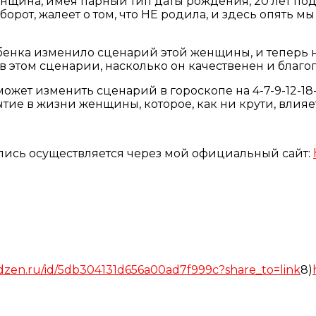
женщина, имея парный тип даты рождения, 20 лет по
аоборот, жалеет о том, что НЕ родила, и здесь опят
ребенка изменило сценарий этой женщины, и теперь
в этом сценарии, насколько он качественен и благо
 может изменить сценарий в гороскопе на 4-7-9-12-1
тие в жизни женщины, которое, как ни крути, влияет
апись осуществляется через мой официальный сайт:
/dzen.ru/id/5db304131d656a00ad7f999c?share_to=link
8)