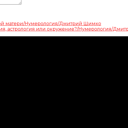
имой матери/Нумерология/Дмитрий Шимко
огия, астрология или окружение?/Нумерология/Дми