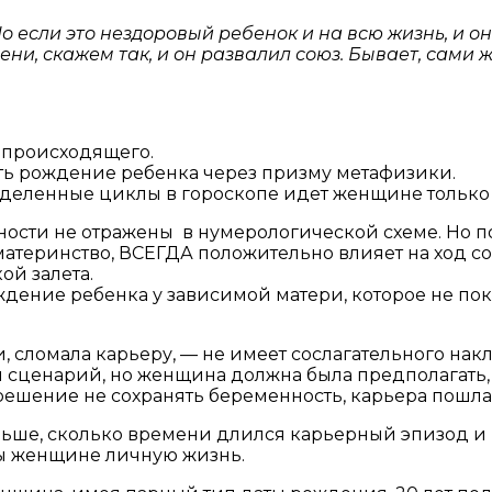
о если это нездоровый ребенок и на всю жизнь, и о
ени, скажем так, и он развалил союз. Бывает, сами
 происходящего.
ть рождение ребенка через призму метафизики.
еделенные циклы в гороскопе идет женщине только 
ости не отражены в нумерологической схеме. Но п
 материнство, ВСЕГДА положительно влияет на ход с
ой залета.
дение ребенка у зависимой матери, которое не пока
, сломала карьеру, — не имеет сослагательного накл
сценарий, но женщина должна была предполагать, 
 решение не сохранять беременность, карьера пошла
льше, сколько времени длился карьерный эпизод и 
ы женщине личную жизнь.