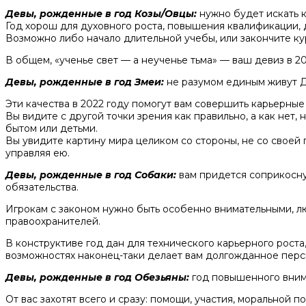
Девы, рожденные в год Козы/Овцы:
нужно будет искать 
Год хорош для духовного роста, повышения квалификации, д
Возможно либо начало длительной учебы, или закончите к
В общем, «ученье свет — а неученье тьма» — ваш девиз в 20
Девы, рожденные в год Змеи:
не разумом единым живут Де
Эти качества в 2022 году помогут вам совершить карьерны
Вы видите с другой точки зрения как правильно, а как нет,
бытом или детьми.
Вы увидите картину мира целиком со стороны, не со своей
управляя ею.
Девы, рожденные в год Собаки:
вам придется соприкосну
обязательства.
Игрокам с законом нужно быть особенно внимательными, лю
правоохранителей.
В конструктиве год дан для технического карьерного роста,
возможностях наконец-таки делает вам долгожданное перс
Девы, рожденные в год Обезьяны:
год повышенного вним
От вас захотят всего и сразу: помощи, участия, моральной