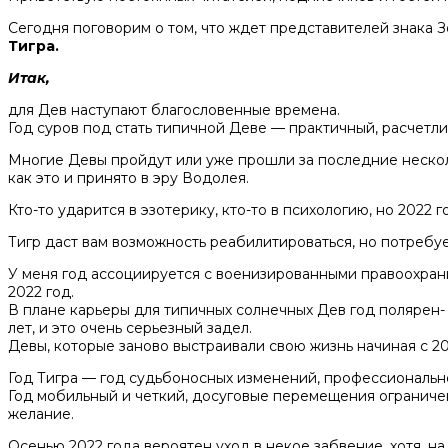
Сегодня поговорим о том, что ждет представителей знака 
Тигра.
Итак,
для Дев наступают благословенные времена.
Год суров под стать типичной Деве — практичный, расчетл
Многие Девы пройдут или уже прошли за последние несколь
как это и принято в эру Водолея.
Кто-то ударится в эзотерику, кто-то в психологию, но 2022
Тигр даст вам возможность реабилитироваться, но потребуе
У меня год ассоциируется с военизированными правоохрани
2022 год.
В плане карьеры для типичных солнечных Дев год полярен- 
лет, и это очень серьезный задел.
Девы, которые заново выстраивали свою жизнь начиная с 201
Год Тигра — год судьбоносных изменений, профессиональног
Год мобильный и четкий, досуговые перемещения ограничен
желание.
Осенью 2022 года вероятен уход в некое забвение, хотя, н