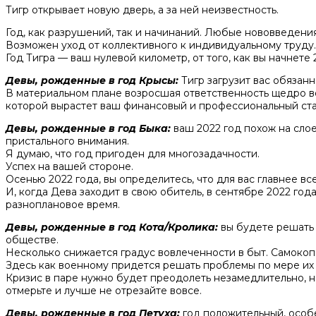
Тигр открывает новую дверь, а за ней неизвестность.
Год, как разрушений, так и начинаний. Любые нововведения
Возможен уход от коллективного к индивидуальному труду.
Год Тигра — ваш нулевой километр, от того, как вы начнете
Девы, рожденные в год Крысы:
Тигр загрузит вас
обязанн
В материальном плане возросшая ответственность щедро во
которой вырастет ваш финансовый и профессиональный ста
Девы, рожденные в год Быка:
ваш 2022 год похож на сло
пристального внимания.
Я думаю, что год пригоден для многозадачности.
Успех на вашей стороне.
Осенью 2022 года, вы определитесь, что для вас главнее все
И, когда Дева заходит в свою обитель, в сентябре 2022 год
разноплановое время.
Девы, рожденные в год Кота/Кролика:
вы
будете решать 
обществе.
Несколько снижается градус вовлеченности в быт. Самокопа
Здесь как военному придется решать проблемы по мере их
Кризис в паре нужно будет преодолеть незамедлительно, н
отмерьте и лучше не отрезайте вовсе.
Девы, рожденные в год Петуха:
год положительный, особе