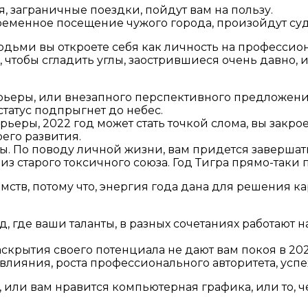
 заграничные поездки, пойдут вам на пользу.
временное посещение чужого города, произойдут су
дьми вы откроете себя как личность на профессио
 чтобы сгладить углы, заострившиеся очень давно, 
рьеры, или внезапного перспективного предложени
статус подпрыгнет до небес.
арьеры, 2022 год может стать точкой слома, вы закро
его развития.
ы. По поводу личной жизни, вам придется завершат
и из старого токсичного союза. Год Тигра прямо-таки
комств, потому что, энергия года дана для решения 
 где ваши таланты, в разных сочетаниях работают на 
скрытия своего потенциала не дают вам покоя в 202
лияния, роста профессионального авторитета, успе
 или вам нравится компьютерная графика, или то, 