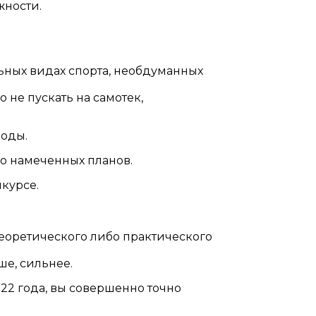
жности.
ьных видах спорта, необдуманных
 не пускать на самотек,
зоды.
о намеченных планов.
нкурсе.
еоретического либо практического
ше, сильнее.
2022 года, вы совершенно точно