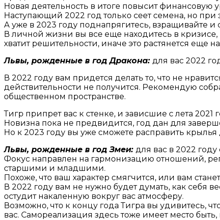
Новая деятельность в итоге повысит финансовую ур
Наступающий 2022 год только сеет семена, но при
А уже в 2023 году поднапрягитесь, взращивайте и 
В личной жизни вы все еще находитесь в кризисе,
хватит решительности, иначе это растянется еще на 
Львы, рожденные в год Дракона:
для вас 2022 го
В 2022 году вам придется делать то, что не нрави
действительности не получится. Рекомендую собра
общественном пространстве.
Тигр припрет вас к стенке, и зависшие с лета 2021
Новизна пока не предвидится, год дан для завер
Но к 2023 году вы уже сможете расправить крылья 
Львы, рожденные в год Змеи:
для вас в 2022 году
Фокус направлен на гармонизацию отношений, рег
старшими и младшими.
Похоже, что ваш характер смягчится, или вам ста
В 2022 году вам не нужно будет думать, как себя в
остудит накаленную вокруг вас атмосферу.
Возможно, что к концу года Тигра вы удивитесь,
вас. Самореализация здесь тоже имеет место быть,