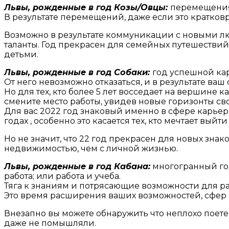
Львы, рожденные в год Козы/Овцы:
перемещения,
В результате перемещений, даже если это кратко
Возможно в результате коммуникации с новыми лю
таланты. Год прекрасен для семейных путешествий,
детьми.
Львы, рожденные в год Собаки:
год успешной ка
От него невозможно отказаться, и в результате ваш 
Но для тех, кто более 5 лет восседает на вершине к
смените место работы, увидев новые горизонты сво
Для вас 2022 год знаковый именно в сфере карьер
годах , особенно это касается тех, кто мечтает выйт
Но не значит, что 22 год прекрасен для новых зна
недвижимостью, чем с личной жизнью.
Львы, рожденные в год Кабана:
многогранный год,
работа; или работа и учеба.
Тяга к знаниям и потрясающие возможности для ра
Это время расширения ваших возможностей, сфер в
Внезапно вы можете обнаружить что неплохо поете,
даже не помышляли.