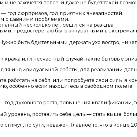
и не захочется вовсе, и даже не будет такой возмо
д — год сюрпризов, год приятных внезапностей.
вам с давними проблемами.
панный несколько лет, решится на раз-два.
ыми, предостерегаю быть аккуратными в экстремал
 Нужно быть бдительными держать ухо востро, ничего
к кража или несчастный случай, такие бытовые эпи
 для индивидуальной работы, для реализации давн
ете работать на себя, или попробуете свои силы в ко
ю, особенно если находитесь в свободном полете.
— год духовного роста, повышения квалификации, т
 уровень, поставить себе цель — стать выше, боль
о стимул, по сути, неважен. Главное то, что в конце 