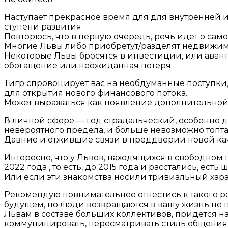
Наступает прекрасное время для для внутренней и 
ступени развития.
Повторюсь, что в первую очередь, речь идет о с
Многие Львы либо приобретут/разделят недвижимо
Некоторые Львы бросятся в инвестиции, или аван
обогащение или неожиданная потеря.
Тигр спровоцирует вас на необдуманные поступки, 
для открытия нового финансового потока.
Может выражаться как появление дополнительной 
В личной сфере — год страдальческий, особенно для
невероятного предела, и больше невозможно топтат
Давние и отжившие связи в преддверии новой кач
Интересно, что у Львов, находящихся в свободном п
2022 года , то есть, до 2015 года и расстались, ес
Или если эти знакомства носили тривиальный харак
Рекомендую повнимательнее отнестись к такого р
будущем, но люди возвращаются в вашу жизнь не п
Львам в составе больших коллективов, придется н
коммуницировать, пересматривать стиль общения 