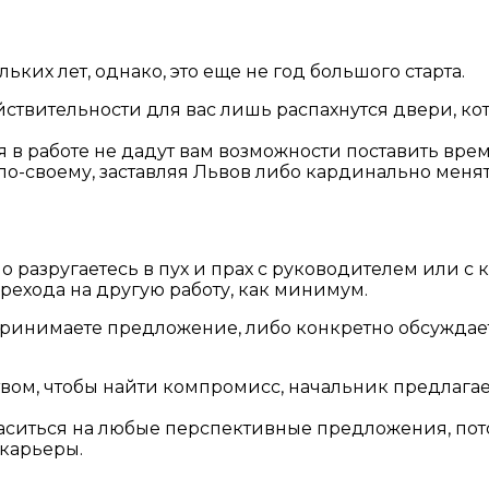
ких лет, однако, это еще не год большого старта.
ействительности для вас лишь распахнутся двери, ко
в работе не дадут вам возможности поставить время
о-своему, заставляя Львов либо кардинально менят
 разругаетесь в пух и прах с руководителем или с к
рехода на другую работу, как минимум.
ы принимаете предложение, либо конкретно обсужда
вом, чтобы найти компромисс, начальник предлагае
гласиться на любые перспективные предложения, пот
карьеры.