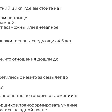
ий цикл, где вы стоите на 1
ном поприще.
землей.
ут возможны или внезапное
заложит основы следующих 4-5 лет
ете, что отношения дошли до
етились с кем-то за семь лет до
у.
овершенно не говорит о гармонии в
оворщиков, трансформировать умение
ались на одной волне.