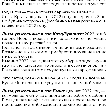
Ваш Олимп еще не возведен полностью, но уже ест
Год Тигра — точка отсчета серьезной карьеры,
Львы-Крысы ощущают в 2022 году невероятный подъ
Но будьте осторожны, (особенно надев розовые оч
вложения в 2022 году.
Львы, рожденные в год Кота/Кролика:
2022 год 
голову. Неорганизованный год, захочется почувство
позволит вам расслабиться.
Год наполнен эстетикой, вы ярки в нем, и озадач
Возможно, вы захотите приобрести домашнее живот
мирской суеты.
Именно 2022 год и дает этот сумбур, но здесь нужн
где нужно качественно управлять своими энергиями,
В начале года вы это почувствуете: январь, февра
Зато летом, осенью и в конце 2022 года вы всерье
Будьте бдительны, не упустите подходящий момент,
Львы, рожденные в год Быка:
для вас 2022 год —
возможность уйти со старого места работы, особен
В результате конфликта настоящая деятельность р
предложения, либо самостоятельно вспашите ниву