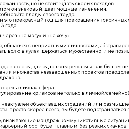
ожайность, но не стоит ждать скорых всходов.
 этом он знаковый, дает мощные изменения.
собирайте плоды своего труда.
 и это прекрасный год для прекращения токсичных о
3 года.
д
через «не могу» и «не хочу».
тся, общаться с неприятными личностями, абстрагир
ть волю в кулак, держаться мужественно, и не поз
 года вопросы, здесь должны решаться, как бы вам не
шения множества незавершенных проектов преодоле
дракона.
 открыта личная сфера.
улирование кризисов не только в личной/семейной
нет неактуален объект ваших страданий или размышл
ести, просто скорее всего, вы будете подстраиватьс
 что, вызывающие мандраж коммуникативные ситуац
 карьерный рост будет плавным, без резких скачков.