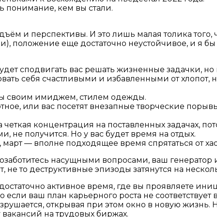
ь понимание, кем вы стали.
ём и перспективы. И это лишь малая толика того, ч
ки), положение еще достаточно неустойчивое, и я б
будет сподвигать вас решать жизненные задачки, но
вать себя счастливыми и избавленными от хлопот, но
ены своим имиджем, стилем одежды.
ное, или вас посетят внезапные творческие порывы 
а четкая концентрация на поставленных задачах, пот
 не получится. Но у вас будет время на отдых.
ль, март — вполне подходящее время спрятаться от х
з озаботитесь насущными вопросами, ваш генератор 
 не то деструктивные эпизоды затянутся на несколь
 достаточно активное время, где вы проявляете иниц
но если ваш план карьерного роста не соответствует
азрушается, открывая при этом окно в новую жизнь.
 вакансий на трудовых биржах.