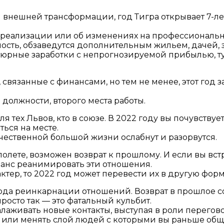
внешней трансформации, год Тигра открывает 7-летн
амореализации или об изменениях на профессиональ
сть, обзаведутся дополнительным жильем, дачей, 
тюрные заработки с непрогнозируемой прибылью, т
связанные с финансами, но тем не менее, этот год 
должности, второго места работы.
 тех Львов, кто в союзе. В 2022 году вы почувству
ься на месте.
ественной большой жизни ослабнут и разорвутся.
олете, возможен возврат к прошлому. И если вы встр
ть шанс реанимировать эти отношения.
тер, то 2022 год может перевести их в другую форм
ода реинкарнации отношений. Возврат в прошлое с
росто так — это фатальный кульбит.
алаживать новые контакты, выступая в роли перег
или менять слой людей с которыми вы раньше общ