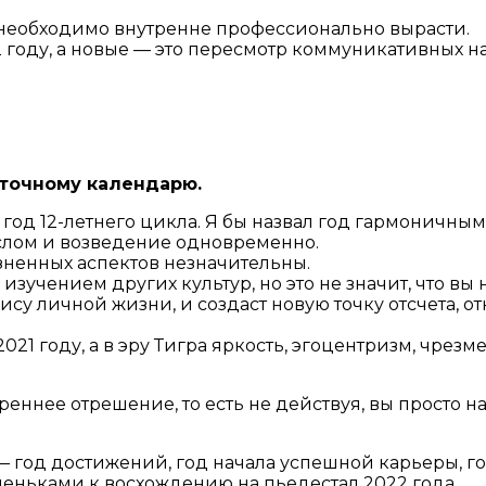
необходимо внутренне профессионально вырасти.
2 году, а новые — это пересмотр коммуникативных 
сточному календарю.
год 12-летнего цикла. Я бы назвал год гармоничным,
 слом и возведение одновременно.
зненных аспектов незначительны.
учением других культур, но это не значит, что вы н
су личной жизни, и создаст новую точку отсчета, о
2021 году, а в эру Тигра яркость, эгоцентризм, чре
ннее отрешение, то есть не действуя, вы просто на
— год достижений, год начала успешной карьеры, г
еньками к восхождению на пьедестал 2022 года.