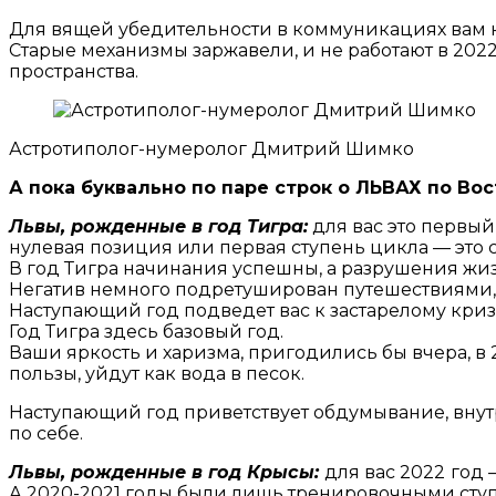
Для вящей убедительности в коммуникациях вам 
Старые механизмы заржавели, и не работают в 202
пространства.
Астротиполог-нумеролог Дмитрий Шимко
А пока буквально по паре строк о ЛЬВАХ по Во
Львы, рожденные в год Тигра:
для вас это первый 
нулевая позиция или первая ступень цикла — это
В год Тигра начинания успешны, а разрушения жи
Негатив немного подретуширован путешествиями, из
Наступающий год подведет вас к застарелому кризи
Год Тигра здесь базовый год.
Ваши яркость и харизма, пригодились бы вчера, в 
пользы, уйдут как вода в песок.
Наступающий год приветствует обдумывание, внутре
по себе.
Львы, рожденные в год Крысы:
для вас 2022
год 
А 2020-2021 годы были лишь тренировочными ступ