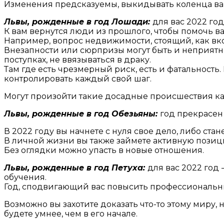
Изменения предсказуемы, выкидывать коленца вам 
Львы, рожденные в год Лошади:
для вас 2022 го
К вам вернутся люди из прошлого, чтобы помочь 
Например, вопрос недвижимости, стоящий, как вко
Внезапности или сюрпризы могут быть и неприятн
поступках, не ввязываться в драку.
Там где есть чрезмерный риск, есть и фатальность.
контролировать каждый свой шаг.
Могут произойти такие досадные происшествия ка
Львы, рожденные в год Обезьяны:
год прекрасен
В 2022 году вы начнете с нуля свое дело, либо стан
В личной жизни вы также займете активную позици
Без оглядки можно упасть в новые отношения.
Львы, рожденные в год Петуха:
для вас 2022 год
обучения.
Год, сподвигающий вас повысить профессиональный
Возможно вы захотите доказать что-то этому миру, н
будете умнее, чем в его начале.