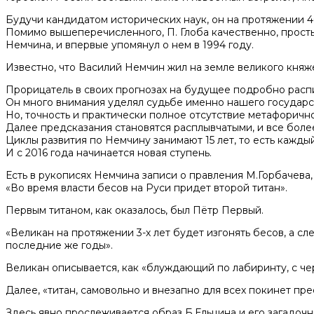
Будучи кандидатом исторических наук, он на протяжении 4
Помимо вышеперечисленного, П. Глоба качественно, просты
Немчина, и впервые упомянул о нем в 1994 году.
Известно, что Василий Немчин жил на земле великого княжес
Прорицатель в своих прогнозах на будущее подробно расп
Он много внимания уделял судьбе именно нашего государс
Но, точность и практически полное отсутствие метафорично
Далее предсказания становятся расплывчатыми, и все бол
Циклы развития по Немчину занимают 15 лет, то есть кажды
И с 2016 года начинается новая ступень.
Есть в рукописях Немчина записи о правления М.Горбачева
«Во время власти бесов на Руси придет второй титан».
Первым титаном, как оказалось, был Пётр Первый.
«Великан на протяжении 3-х лет будет изгонять бесов, а 
последние же годы».
Великан описывается, как «блуждающий по лабиринту, с чер
Далее, «титан, самовольно и внезапно для всех покинет пре
Здесь явно прослеживается образ Б.Ельцина и его загадочн