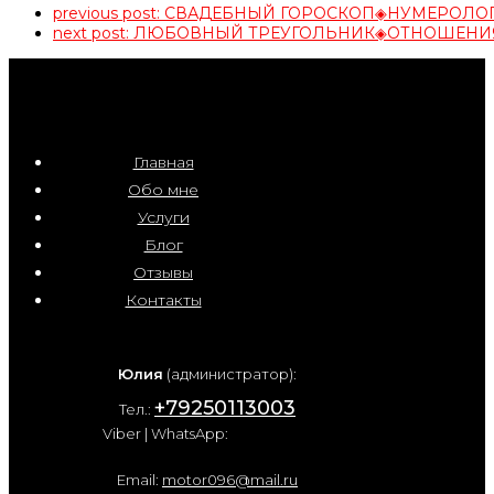
previous post:
СВАДЕБНЫЙ ГОРОСКОП◈НУМЕРОЛО
next post:
ЛЮБОВНЫЙ ТРЕУГОЛЬНИК◈ОТНОШЕНИ
Главная
Обо мне
Услуги
Блог
Отзывы
Контакты
Юлия
(администратор):
+79250113003
Тел.:
Viber | WhatsApp:
Email:
motor096@mail.ru