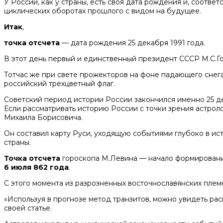
У России, как у страны, есть своя дата рождения и, соотве
циклических оборотах прошлого с видом на будущее.
Итак
,
точка отсчета
— дата рождения 25 декабря 1991 года.
В этот день первый и единственный президент СССР М.С.Го
Тотчас же при свете прожекторов на фоне падающего снег
российский трехцветный флаг.
Советский период истории России закончился именно 25 де
Если рассматривать историю России с точки зрения астрол
Михаила Борисовича.
Он составил карту Руси, уходящую событиями глубоко в и
страны.
Точка отсчета
гороскопа М.Левина — начало формирования
6 июля 862 года
.
С этого момента из разрозненных восточнославянских пле
«Используя в прогнозе метод транзитов, можно увидеть рас
своей статье.