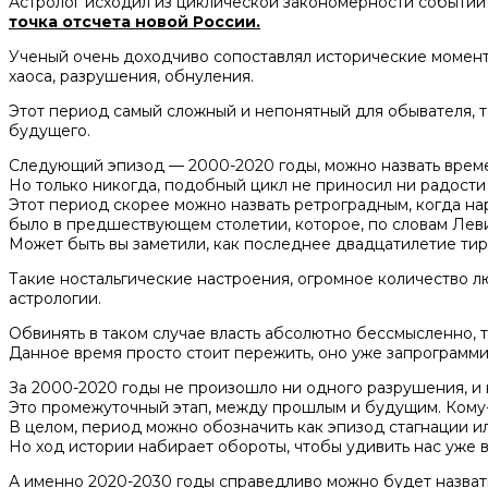
Астролог исходил из циклической закономерности событий и
точка отсчета новой России.
Ученый очень доходчиво сопоставлял исторические момент
хаоса, разрушения, обнуления.
Этот период самый сложный и непонятный для обывателя, т
будущего.
Следующий эпизод — 2000-2020 годы, можно назвать врем
Но только никогда, подобный цикл не приносил ни радости 
Этот период скорее можно назвать ретроградным, когда нар
было в предшествующем столетии, которое, по словам Левин
Может быть вы заметили, как последнее двадцатилетие тир
Такие ностальгические настроения, огромное количество л
астрологии.
Обвинять в таком случае власть абсолютно бессмысленно, 
Данное время просто стоит пережить, оно уже запрограмми
За 2000-2020 годы не произошло ни одного разрушения, и 
Это промежуточный этап, между прошлым и будущим. Кому-то
В целом, период можно обозначить как эпизод стагнации и
Но ход истории набирает обороты, чтобы удивить нас уже 
А именно 2020-2030 годы справедливо можно будет назвать 