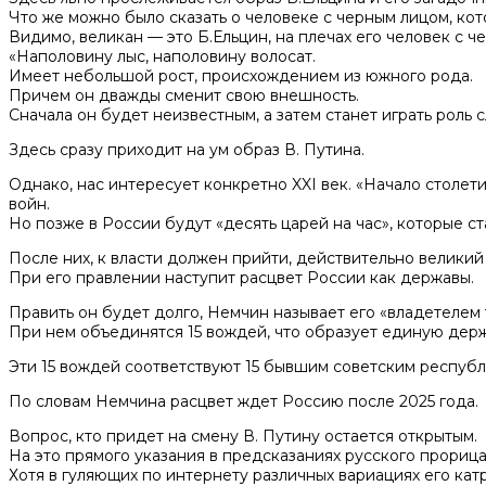
Что же можно было сказать о человеке с черным лицом, кот
Видимо, великан — это Б.Ельцин, на плечах его человек с 
«Наполовину лыс, наполовину волосат.
Имеет небольшой рост, происхождением из южного рода.
Причем он дважды сменит свою внешность.
Сначала он будет неизвестным, а затем станет играть роль с
Здесь сразу приходит на ум образ В. Путина.
Однако, нас интересует конкретно XXI век. «Начало столе
войн.
Но позже в России будут «десять царей на час», которые с
После них, к власти должен прийти, действительно великий
При его правлении наступит расцвет России как державы.
Править он будет долго, Немчин называет его «владетелем 
При нем объединятся 15 вождей, что образует единую держ
Эти 15 вождей соответствуют 15 бывшим советским республ
По словам Немчина расцвет ждет Россию после 2025 года.
Вопрос, кто придет на смену В. Путину остается открытым.
На это прямого указания в предсказаниях русского прорица
Хотя в гуляющих по интернету различных вариациях его кат