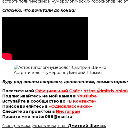
астротиполигических и нумерологических гороскопов, но эт
Спасибо, что дочитали до конца!
Астротиполог-нумеролог Дмитрий Шимко
Буду рад вашим вопросам, дополнениям, комментариям,
Посетите мой
Официальный Сайт
:
https://dmitriy-shim
Подписывайтесь на мой канал в
YouTube
Вступайте в сообщество во
«В Контакте»
Присоединяйтесь в
«Одноклассниках»
Следите за проектом в
Инстаграм
Пишите мне motor096@mail.ru
С искренним уважением
, ваш
Дмитрий Шимко.