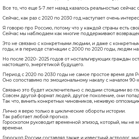
Все то, что еще 5-7 лет назад казалось реальностью сейчас
Сейчас, как раз с 2020 по 2030 год наступает очень инте
Я говорю про Россию, потому что у каждой страны есть свой
Сейчас мы наблюдаем как многие поддерживают возвращен
Это не связано с конкретными людьми, и даже с конкретным
годы, и в периоде стагнации с 2000 по 2020 годы, людям н
Но после 2020- 2025 годов от ностальгирующих граждан ост
настоящего, энергетикой будущего.
Период с 2020 по 2030 годы не самое простое время для Р
Оно сопоставимо по эмоциональному накалу с началом 90-х 
Связано это будет исключительно с людьми стоящими во гла
Совсем другой формат людей, другое поколение, они попад
Так что, винить конкретных чиновников, неживую оппозицию
Лично я верю только в циклические обороты истории.
Так работает любой прогноз.
Гороскопом руководит временной эпизод, который, мы не мо
времени.
Гороскоп России составлял также и известный астролог, м