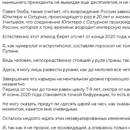
нынешнего президента, не выжидая еще десятилетия, и не 
Павел Глоба, также считает, что возрождение России завис
Юпитера и Сатурна, происходящего раз в 20 лет и знам
Учитывая, что соединение Юпитера с Сатурном произойдет
России, которая к тому времени возродит имперскую мо
Естественно этот эпизод берет отсчет от конца 2020 года, к
Я, как нумеролог и астротиполог, составлял гороскоп не тол
Путина.
Ведь человек, непосредственно стоящий у руля страны, так 
Здесь, я могу лишь развести руками, как до мелочей все чет
Завершение его карьеры на ментальном уровне произошло осе
незаметно.
Период от точки до точки равен циклу 7-9 лет, смотря от ка
И осень 2020 года становится точкой бифуркации, то есть 
Не могу сказать, придут ли «десять царей на час», как ска
моментом, кажется мне очевидным.
Осталось недолго ждать этих незавуалированных изменений
И, так как я не пророк, не ясновидящий, а опираюсь только