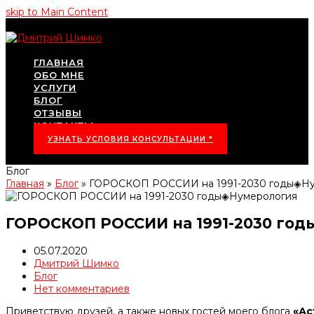
skip to Main Content
ГЛАВНАЯ
ОБО МНЕ
УСЛУГИ
БЛОГ
ОТЗЫВЫ
КОНТАКТЫ
УЗНАТЬ УСЛОВИЯ КОНСУЛЬТАЦИИ *
Блог
Главная
»
Блог
»
ГОРОСКОП РОССИИ на 1991-2030 годы◈Ну
ГОРОСКОП РОССИИ на 1991-2030 го
05.07.2020
Дмитрий Шимко
Блог
Нет комментариев
Приветствую друзей, а также новых гостей моего блога
«Ас