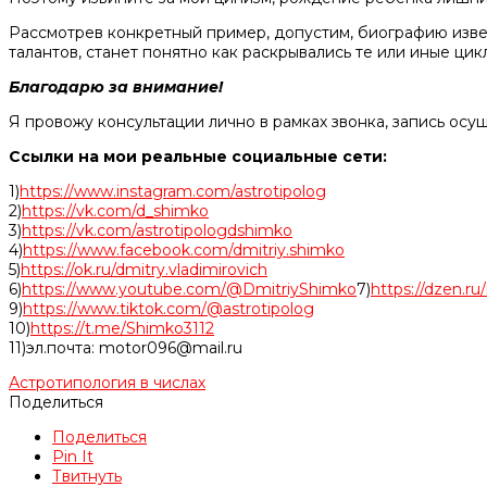
Рассмотрев конкретный пример, допустим, биографию изве
талантов, станет
понятно как раскрывались те или иные цик
Благодарю за внимание!
Я провожу консультации лично в рамках звонка, запись осу
Ссылки на мои реальные социальные сети:
1)
https://www.instagram.com/astrotipolog
2)
https://vk.com/d_shimko
3)
https://vk.com/astrotipologdshimko
4)
https://www.facebook.com/dmitriy.shimko
5)
https://ok.ru/dmitry.vladimirovich
6)
https://www.youtube.com/@DmitriyShimko
7)
https://dzen.r
9)
https://www.tiktok.com/@astrotipolog
10)
https://t.me/Shimko3112
11)эл.почта: motor096@mail.ru
Астротипология в числах
Поделиться
Поделиться
Pin It
Твитнуть