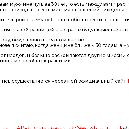
ам мужчине чуть за 30 лет, то есть между вами раст
ные эпизоды, то есть миссия отношений зиждется на
броситесь рожать ему ребенка чтобы вывести отношен
ения с такой разницей в возрасте будут качественн
ону, безусловно приятно и лестно.
зе я считаю, когда женщине ближе к 50 годам, а му
 эпизодов, и больше раскрываются другие миссии 
ивны и способны к развитию.
апись осуществляется через мой официальный сайт:
/dzen.ru/id/5db304131d656a00ad7f999c?share_to=link
8)