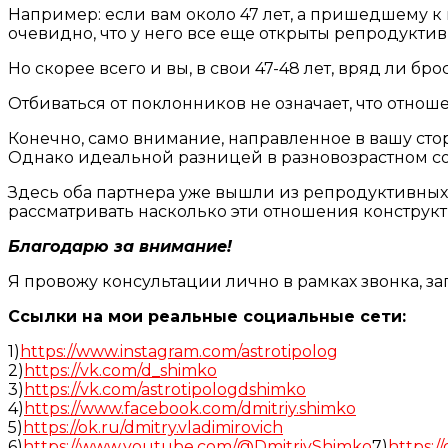
Например: если вам около 47 лет, а пришедшему к в
очевидно, что у него все еще открыты репродуктив
Но скорее всего и вы, в свои 47-48 лет, вряд ли 
Отбиваться от поклонников не означает, что отнош
Конечно, само внимание, направленное в вашу стор
Однако идеальной разницей в разновозрастном сою
Здесь оба партнера уже вышли из репродуктивных
рассматривать насколько эти отношения конструкт
Благодарю за внимание!
Я провожу консультации лично в рамках звонка, з
Ссылки на мои реальные социальные сети:
1)
https://www.instagram.com/astrotipolog
2)
https://vk.com/d_shimko
3)
https://vk.com/astrotipologdshimko
4)
https://www.facebook.com/dmitriy.shimko
5)
https://ok.ru/dmitry.vladimirovich
6)
https://www.youtube.com/@DmitriyShimko
7)
https:/