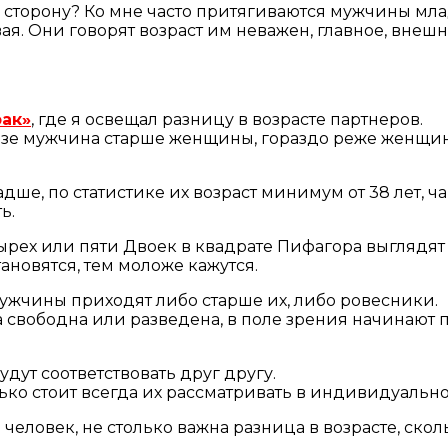
сторону? Ко мне часто притягиваются мужчины млад
ая. Они говорят возраст им неважен, главное, внешно
ак»
, где я освещал разницу в возрасте партнеров.
юзе мужчина старше женщины, гораздо реже женщин
е, по статистике их возраст минимум от 38 лет, чащ
ь.
рех или пяти Двоек в квадрате Пифагора выглядят м
ановятся, тем моложе кажутся.
ужчины приходят либо старше их, либо ровесники.
на свободна или разведена, в поле зрения начинают
дут соответствовать друг другу.
олько стоит всегда их рассматривать в индивидуальн
человек, не столько важна разница в возрасте, ско