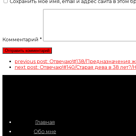
Сохранить моё имя, email и адрес сайта в этом
Комментарий
*
previous post:
Отвечаю!#138/Предназначения 
next post:
Отвечаю!#140/Старая дева в 38 лет
Главная
Обо мне