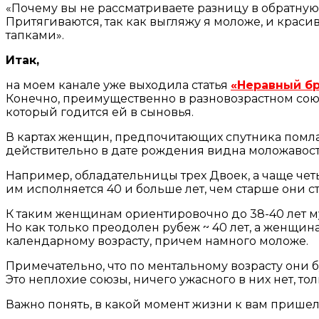
«Почему вы не рассматриваете разницу в обратную 
Притягиваются, так как выгляжу я моложе, и красив
тапками».
Итак,
на моем канале уже выходила статья
«Неравный бр
Конечно, преимущественно в разновозрастном со
который годится ей в сыновья.
В картах женщин, предпочитающих спутника помладш
действительно в дате рождения видна моложавост
Например, обладательницы трех Двоек, а чаще четы
им исполняется 40 и больше лет, чем старше они ст
К таким женщинам ориентировочно до 38-40 лет м
Но как только преодолен рубеж ~ 40 лет, а женщи
календарному возрасту, причем намного моложе.
Примечательно, что по ментальному возрасту они бу
Это неплохие союзы, ничего ужасного в них нет, т
Важно понять, в какой момент жизни к вам пришел 