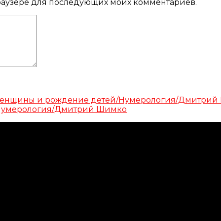
 браузере для последующих моих комментариев.
женщины и рождение детей/Нумерология/Дмитрий
?/Нумерология/Дмитрий Шимко