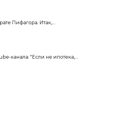
ате Пифагора. Итак,…
e-канала: "Если не ипотека,…