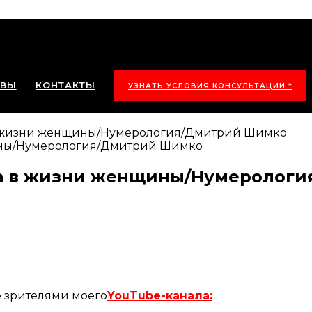
ЫВЫ
КОНТАКТЫ
УЗНАТЬ УСЛОВИЯ КОНСУЛЬТАЦИИ *
в жизни женщины/Нумерология/Дмитрий Шимко
а в жизни женщины/Нумеролог
е зрителями моего
YouTube-канала: