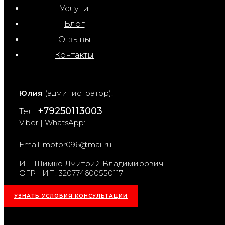
Услуги
Блог
Отзывы
Контакты
Юлия
(администратор):
+79250113003
Тел.:
Viber | WhatsApp:
Email:
motor096@mail.ru
ИП Шимко Дмитрий Владимирович
ОГРНИП: 320774600550117
УЗНАТЬ УСЛОВИЯ КОНСУЛЬТАЦИИ