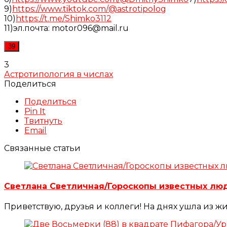
9)
https://www.tiktok.com/@astrotipolog
10)
https://t.me/Shimko3112
11)эл.почта: motor096@mail.ru
39
3
Астротипология в числах
Поделиться
Поделиться
Pin It
Твитнуть
Email
Связанные статьи
Светлана Светличная/Гороскопы известных л
Приветствую, друзья и коллеги! На днях ушла из ж