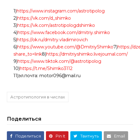
1)
https://www.instagram.com/astrotipolog
2)
https://vk.com/d_shimko
3)
https://vk.com/astrotipologdshimko
4)
https://www.facebook.com/dmitriy.shimko
5)
https://ok.ru/dmitry.vladimirovich
6)
https://www.youtube.com/@DmitriyShimko
7)
https://d
share_to=link
8)
https://dmitriyshimko.livejournal.com/
9)
https://www.tiktok.com/@astrotipolog
10)
https://t.me/Shimko3112
11)эл.почта: motor096@mail.ru
Астротипология в числах
Поделиться
Поделиться
Pin It
Твитнуть
Email