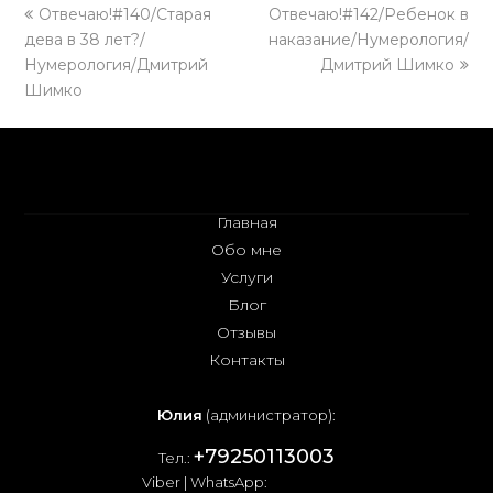
previous
Отвечаю!#140/Старая
Отвечаю!#142/Ребенок в
next
дева в 38 лет?/
post:
наказание/Нумерология/
post:
Нумерология/Дмитрий
Дмитрий Шимко
Шимко
Главная
Обо мне
Услуги
Блог
Отзывы
Контакты
Юлия
(администратор):
+79250113003
Тел.:
Viber | WhatsApp: