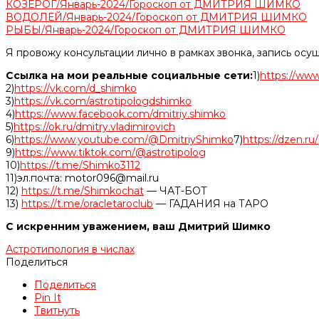
КОЗЕРОГ/Январь-2024/Гороскоп от ДМИТРИЯ ШИМКО
ВОДОЛЕЙ/Январь-2024/Гороскоп от ДМИТРИЯ ШИМКО
РЫБЫ/Январь-2024/Гороскоп от ДМИТРИЯ ШИМКО
Я провожу консультации лично в рамках звонка, запись осу
Ссылка на мои реальные социальные сети:
1)
https://www
2)
https://vk.com/d_shimko
3)
https://vk.com/astrotipologdshimko
4)
https://www.facebook.com/dmitriy.shimko
5)
https://ok.ru/dmitry.vladimirovich
6)
https://www.youtube.com/@DmitriyShimko
7)
https://dzen.r
9)
https://www.tiktok.com/@astrotipolog
10)
https://t.me/Shimko3112
11)эл.почта: motor096@mail.ru
12)
https://t.me/Shimkochat
— ЧАТ-БОТ
13)
https://t.me/oracletaroclub
— ГАДАНИЯ на ТАРО
С искренним уважением, ваш Дмитрий Шимко
Астротипология в числах
Поделиться
Поделиться
Pin It
Твитнуть